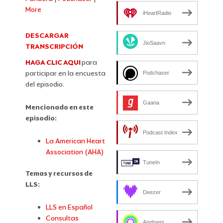
More
iHeartRadio
DESCARGAR
JioSaavn
TRANSCRIPCIÓN
HAGA CLIC AQUI
para
participar en la encuesta
Podchaser
del episodio.
Gaana
Mencionado en este
episodio:
Podcast Index
La American Heart
Association (AHA)
TuneIn
Temas y recursos de
LLS:
Deezer
LLS en Español
Consultas
Anghami