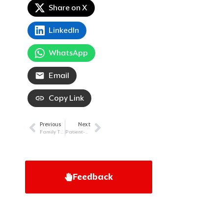
Share on X
LinkedIn
WhatsApp
Email
Copy Link
Previous
Next
Prev
Next
Family Ties: Navigating Multiple Myeloma Together
Patient-Doctor Perspectives: Resilience in Relapsed/Refractory Hodgkin Lymphoma
Feedback