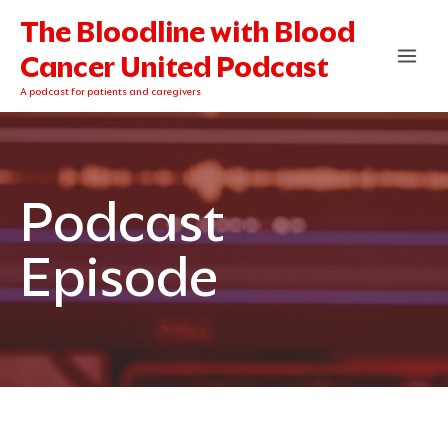
Skip
The Bloodline with Blood
to
content
Cancer United Podcast
A podcast for patients and caregivers
Podcast
Episode