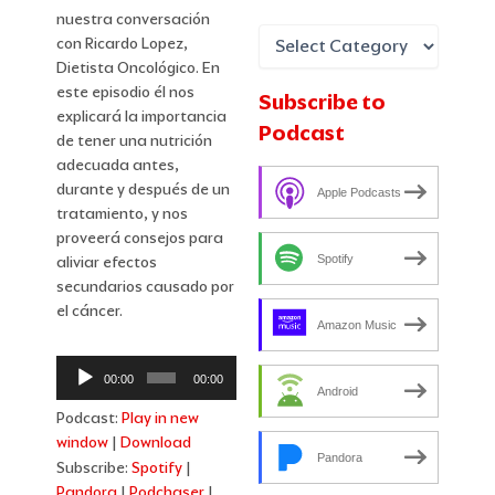
nuestra conversación
con Ricardo Lopez,
Dietista Oncológico. En
este episodio él nos
Subscribe to
explicará la importancia
Podcast
de tener una nutrición
adecuada antes,
durante y después de un
Apple Podcasts
tratamiento, y nos
proveerá consejos para
Spotify
aliviar efectos
secundarios causado por
el cáncer.
Amazon Music
Audio
00:00
00:00
Player
Android
Podcast:
Play in new
window
|
Download
Pandora
Subscribe:
Spotify
|
Pandora
|
Podchaser
|