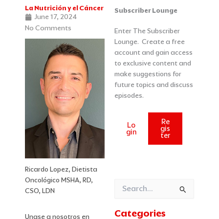
La Nutrición y el Cáncer
Categories
Archives
Subscriber Lounge
June 17, 2024
No Comments
Enter The Subscriber
Lounge. Create a free
account and gain access
to exclusive content and
make suggestions for
future topics and discuss
episodes.
Re
Lo
gis
gin
ter
Ricardo Lopez, Dietista
Oncológico MSHA, RD,
Search
CSO, LDN
for:
Categories
Unase a nosotros en