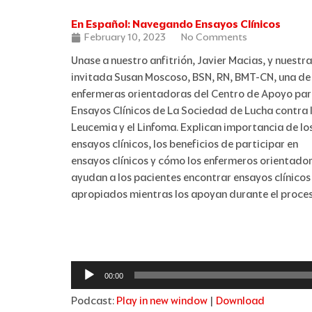
En Español: Navegando Ensayos Clínicos
February 10, 2023
No Comments
Unase a nuestro anfitrión, Javier Macias, y nuestra
invitada Susan Moscoso,
BSN, RN, BMT-CN, una de 
enfermeras orientadoras del Centro de Apoyo pa
Ensayos Clínicos de La Sociedad de Lucha contra 
Leucemia y el Linfoma. Explican importancia de lo
ensayos clínicos, los beneficios de participar en
ensayos clínicos y cómo los enfermeros orientado
ayudan a los pacientes encontrar ensayos clínicos
apropiados mientras los apoyan durante el proces
Audio
Player
00:00
Podcast:
Play in new window
|
Download