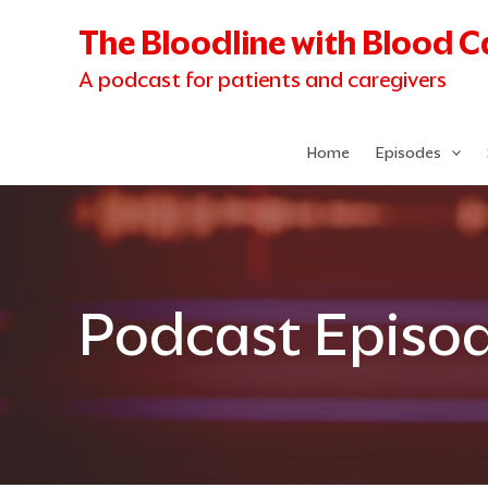
Skip
The Bloodline with Blood 
to
content
A podcast for patients and caregivers
Home
Episodes
Podcast Episo