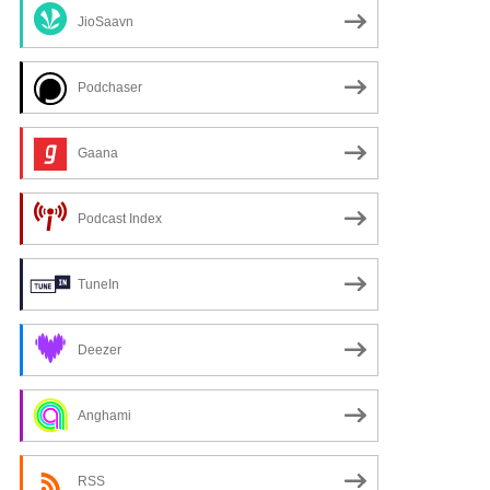
JioSaavn
Podchaser
Gaana
Podcast Index
xt
TuneIn
Deezer
Anghami
RSS