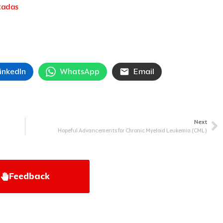
tadas
inkedIn
WhatsApp
Email
Next
Ne
Hopeful Advancements for Chronic Myeloid Leukemia (CML)
Feedback