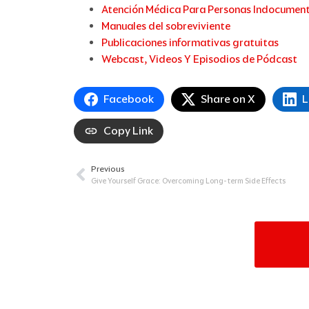
Atención Médica Para Personas Indocumen
Manuales del sobreviviente
Publicaciones informativas gratuitas
Webcast, Videos Y Episodios de Pódcast
Facebook
Share on X
L
Copy Link
Previous
Prev
Give Yourself Grace: Overcoming Long-term Side Effects