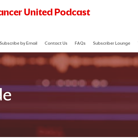
Cancer United Podcast
Subscribe by Email
Contact Us
FAQs
Subscriber Lounge
de