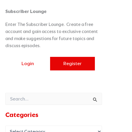
Categories
Archives
Subscriber Lounge
Enter The Subscriber Lounge. Create a free
account and gain access to exclusive content
and make suggestions for future topics and
discuss episodes.
Login
Register
Search
for:
Categories