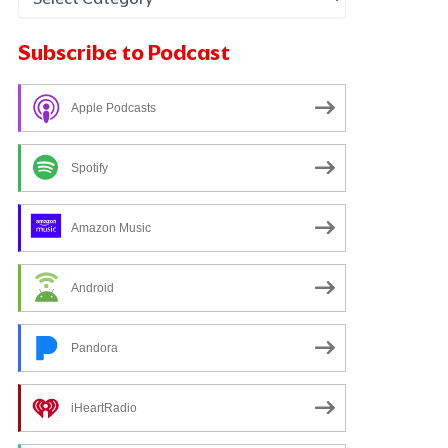
Subscribe to Podcast
Apple Podcasts
Spotify
Amazon Music
Android
Pandora
iHeartRadio